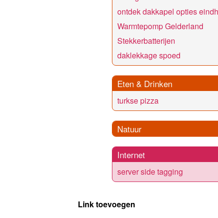
ontdek dakkapel opties eind
Warmtepomp Gelderland
Stekkerbatterijen
daklekkage spoed
Eten & Drinken
turkse pizza
Natuur
Internet
server side tagging
Link toevoegen