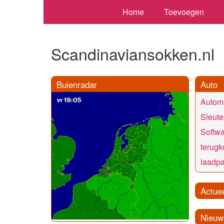
Home
Toevoegen
Scandinaviansokken.nl
Buienradar
Auto
Automa
Sleute
Softwa
terug
laadpa
Actue
Nieuw