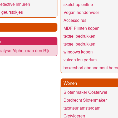
detective inhuren
sketchup online
 geurstokjes
Vegan hondenvoer
Accessoires
MDF Plinten kopen
textiel bedrukken
y
textiel bedrukken
alyse Alphen aan den Rijn
windows kopen
vulcan feu parfum
boxershort abonnement here
Wonen
Slotenmaker Oosterwei
Dordrecht Slotenmaker
taxateur amsterdam
Gietvloeren