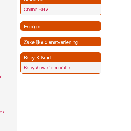
Online BHV
Energie
Zakelijke dienstverlening
Baby & Kind
Babyshower decoratie
rt
ex