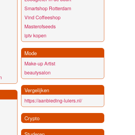
Smartshop Rotterdam
Vind Coffeeshop
Masterofseeds
iptv kopen
Mode
Make-up Artist
beautysalon
n
Vergelijken
https://aanbieding-luiers.nl/
Crypto
Studeren