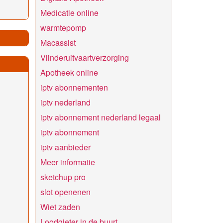
Medicatie online
warmtepomp
Macassist
Vlinderuitvaartverzorging
Apotheek online
iptv abonnementen
iptv nederland
iptv abonnement nederland legaal​
iptv abonnement
iptv aanbieder
Meer informatie
sketchup pro
slot openenen
Wiet zaden
Loodgieter in de buurt