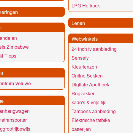
LPG Heftruck
keringen
Lenen
n
andelen
Webwinkels
eis Zimbabwe
24 inch tv aanbieding
ki Tipps
Sensefy
Kleurlenzen
it
Online Sokken
centrum Veluwe
Digitale Apotheek
Rugzakken
ge
kado's & vrije tijd
anhangwagen
Tampons aanbieding
etransporter
Elektrische fatbike
ggrootrijbewijs
batterijen