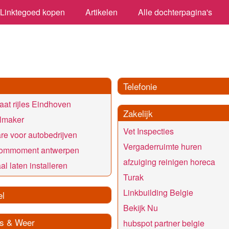
Linktegoed kopen
Artikelen
Alle dochterpagina's
Telefonie
at rijles Eindhoven
Zakelijk
lmaker
Vet Inspecties
re voor autobedrijven
Vergaderruimte huren
kommoment antwerpen
afzuiging reinigen horeca
al laten installeren
Turak
Linkbuilding Belgie
el
Bekijk Nu
s & Weer
hubspot partner belgie