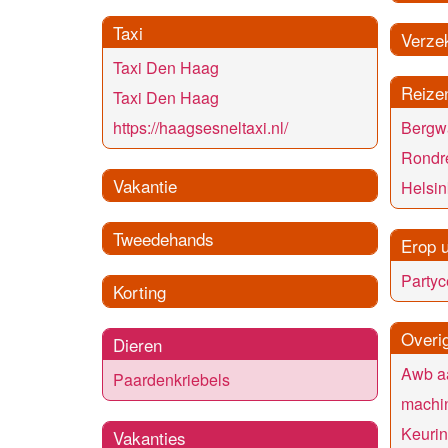
Taxi
Verze
Taxi Den Haag
Reize
Taxi Den Haag
Bergw
https://haagsesneltaxi.nl/
Rondr
Vakantie
Helsin
Tweedehands
Erop u
Party
Korting
Overi
Dieren
Awb a
Paardenkriebels
machin
Keurin
Vakanties